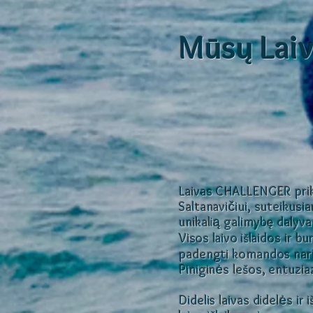
M
s
Lai
ū
ų
Laivas CHALLENGER prik
Saltanavičiui, suteiku
unikalią galimyb
dalyva
ę
Visos laivo i
laidos ir bu
š
padengti komandos nari
Piniginės lešos, entuzi
Didelis laivas didelės ir 