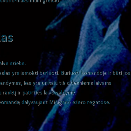
svorio-maksimum greičio
las
palve stiebe.
kslas yra ismokti buriuoti. Buriuoti komandoje ir b
ti jos
ū
bandymas, kas yra unikalu tik didesniems laivams
 rankų ir patirties laivo valdyme.
 komandą dalyvaujant Mi
igano ežero regatose.
č