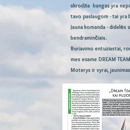
skrodžia bangas yra nepa
tavo paslaugom - tai yra 
Jauna komanda - didelės s
bendraminčiais.
Buriavimo entuziastai, rom
mes esame DREAM TEAM
Moterys ir vyrai, jaunima