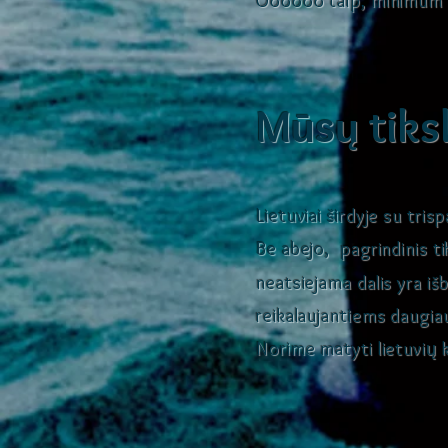
Oooooo taip, minimum 
M
s
tiks
ū
ų
Lietuviai širdyje su tris
Be abejo, pagrindinis ti
neatsiejama dalis yra iš
reikalaujantiems daugiau
Norime matyti lietuvių