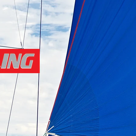
AS
More...