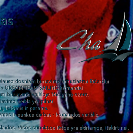
vas
lauso dosniam buriavimo entuziastui Ri
ardui
č
siam DREAM TEAM SAILING komandai
uti buriavimo veikloje Mi
igano ežere.
č
riavimo veikla yra pilnai
ų lešomis ir parama.
azmas ir sunkus darbas - komandos variklis.
išlaidos. Visos surinktos lėšos yra skiriamos, išskirtinai,