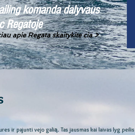
iling komanda dalyvaus
 Regatoje
iau apie Regata skaitykite cia >
s
res ir pajunti vejo galią. Tas jausmas kai laivas lyg peilis