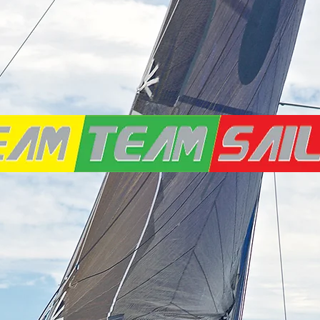
APIE MUS
MŪSŲ LAIVAS
MŪSŲ TIKSL