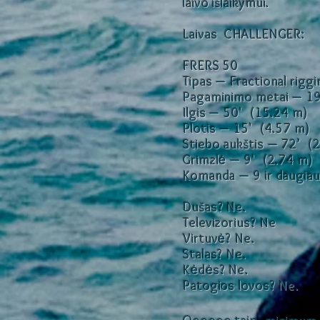
laivo išlaikymui.
Laivas CHALLENGER:
FRERS 50
Tipas — Fractional rigg
Pagaminimo metai — 1
Ilgis — 50' (15.24 m)
Plotis — 15' (4.57 m)
Stiebo aukštis — 72’ (
Grimzlė — 9' (2.74 m)
Komanda — 9 ir daugia
Dušas? Ne.
Televizorius? Ne
Virtuvė? Ne.
Stalas? Ne.
Kėdės? Ne.
Patogios lovos? N
e.