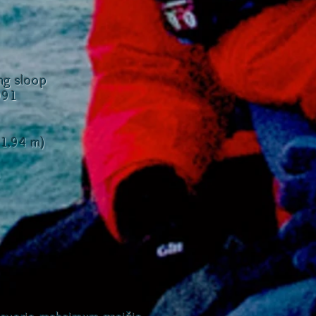
ing sloop
991
21.94 m)
u