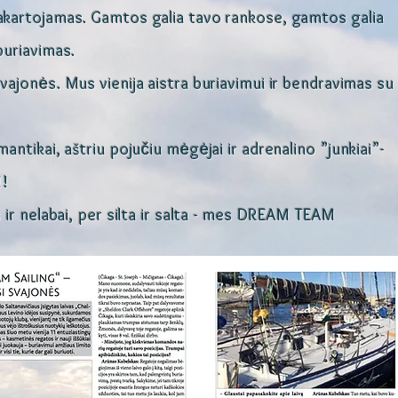
kartojamas. Gamtos galia tavo rankose, gamtos galia
buriavimas.
vajonės. Mus vienija aistra buriavimui ir bendravimas su
antikai, aštriu pojučiu mėgėjai ir adrenalino ”junkiai”-
!
s ir nelabai, per silta ir salta - mes DREAM TEAM