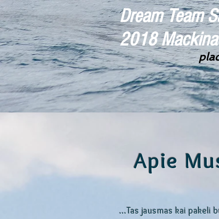
Dream Team Sa
2018 Mackinac
plac
Apie Mu
…Tas jausmas kai pakeli bu